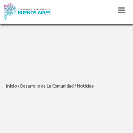
Avellaneda
Larroque y Ferraresi
inauguraron nuevas
Inicio
Noticias
/
Desarrollo de La Comunidad
/
sedes Envión y
otorgaron kits
deportivos