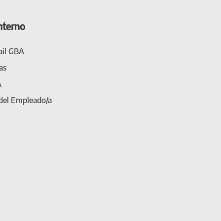
nterno
il GBA
as
A
 del Empleado/a