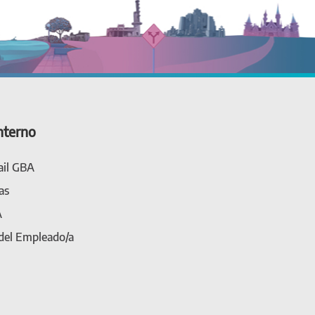
nterno
il GBA
as
A
 del Empleado/a