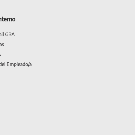
nterno
il GBA
as
A
 del Empleado/a