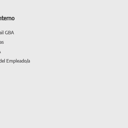
nterno
il GBA
as
A
 del Empleado/a