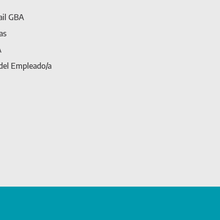
il GBA
as
A
 del Empleado/a