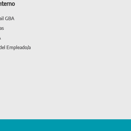
nterno
il GBA
as
A
 del Empleado/a