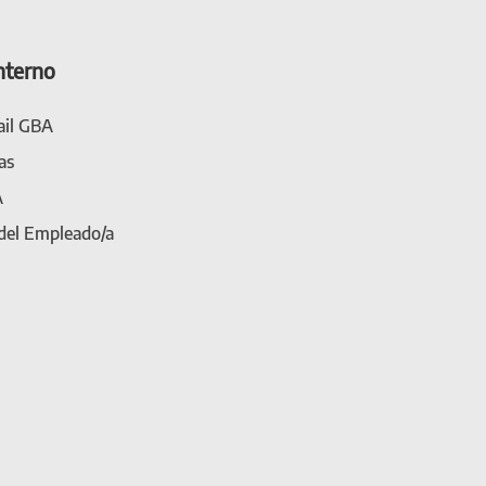
nterno
il GBA
as
A
 del Empleado/a