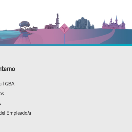
nterno
il GBA
as
A
 del Empleado/a