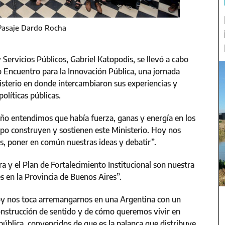
 Pasaje Dardo Rocha
 Servicios Públicos, Gabriel Katopodis, se llevó a cabo
o Encuentro para la Innovación Pública, una jornada
nisterio en donde intercambiaron sus experiencias y
políticas públicas.
año entendimos que había fuerza, ganas y energía en los
 construyen y sostienen este Ministerio. Hoy nos
, poner en común nuestras ideas y debatir”.
ra y el Plan de Fortalecimiento Institucional son nuestra
es en la Provincia de Buenos Aires”.
Hoy nos toca arremangarnos en una Argentina con un
construcción de sentido y de cómo queremos vivir en
ública, convencidos de que es la palanca que distribuye