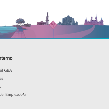
nterno
il GBA
as
A
 del Empleado/a