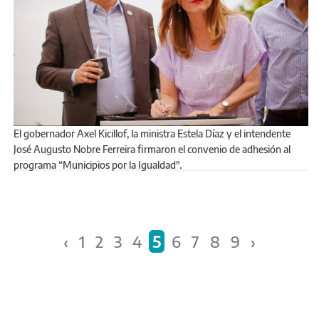
El gobernador Axel Kicillof, la ministra Estela Díaz y el intendente
José Augusto Nobre Ferreira firmaron el convenio de adhesión al
programa “Municipios por la Igualdad".
Páginas
‹
1
2
3
4
5
6
7
8
9
›