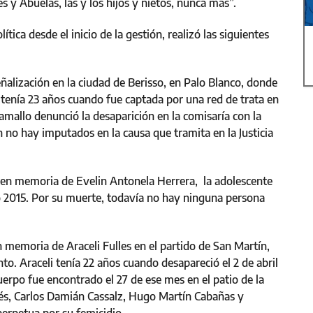
y Abuelas, las y los hijos y nietos, nunca más”.
tica desde el inicio de la gestión, realizó las siguientes
alización en la ciudad de Berisso, en Palo Blanco, donde
 tenía 23 años cuando fue captada por una red de trata en
amallo denunció la desaparición en la comisaría con la
n no hay imputados en la causa que tramita en la Justicia
 en memoria de Evelin Antonela Herrera, la adolescente
ño 2015. Por su muerte, todavía no hay ninguna persona
n memoria de Araceli Fulles en el partido de San Martín,
to. Araceli tenía 22 años cuando desapareció el 2 de abril
uerpo fue encontrado el 27 de ese mes en el patio de la
és, Carlos Damián Cassalz, Hugo Martín Cabañas y