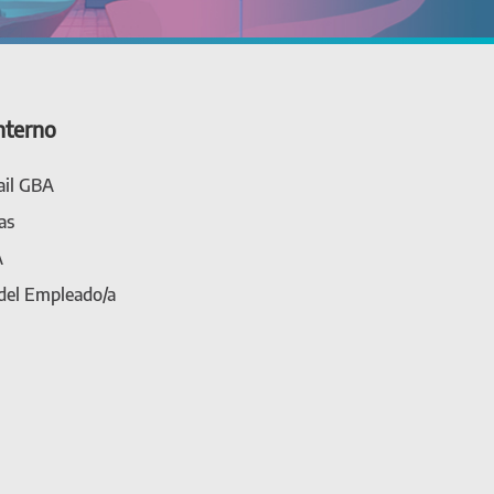
nterno
il GBA
as
A
 del Empleado/a