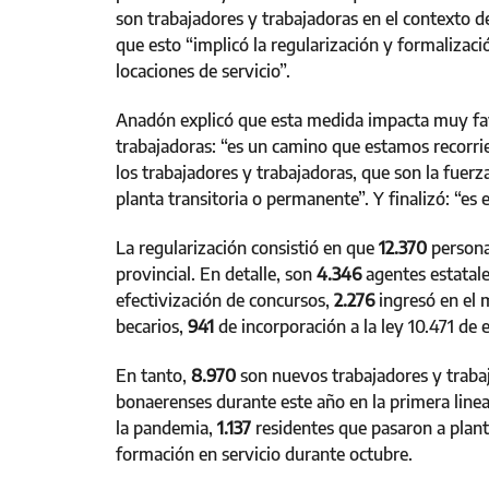
son trabajadores y trabajadoras en el contexto de
que esto “implicó la regularización y formaliza
locaciones de servicio”.
Anadón explicó que esta medida impacta muy fav
trabajadoras: “es un camino que estamos recorrie
los trabajadores y trabajadoras, que son la fuerza
planta transitoria o permanente”. Y finalizó: “es
La regularización consistió en que
12.370
persona
provincial. En detalle, son
4.346
agentes estatal
efectivización de concursos,
2.276
ingresó en el 
becarios,
941
de incorporación a la ley 10.471 de 
En tanto,
8.970
son nuevos trabajadores y traba
bonaerenses durante este año en la primera linea
la pandemia,
1.137
residentes que pasaron a plant
formación en servicio durante octubre.