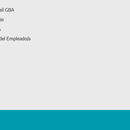
il GBA
as
A
 del Empleado/a