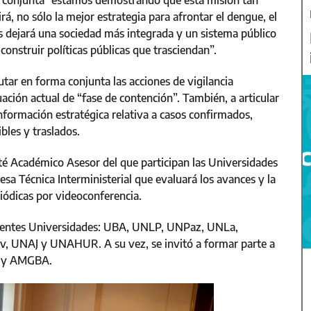
rea conjunta “estamos demostrando que esta misión tan
rá, no sólo la mejor estrategia para afrontar el dengue, el
s dejará una sociedad más integrada y un sistema público
onstruir políticas públicas que trasciendan”.
tar en forma conjunta las acciones de vigilancia
uación actual de “fase de contención”. También, a articular
nformación estratégica relativa a casos confirmados,
bles y traslados.
é Académico Asesor del que participan las Universidades
esa Técnica Interministerial que evaluará los avances y la
iódicas por videoconferencia.
iguientes Universidades: UBA, UNLP, UNPaz, UNLa,
NAJ y UNAHUR. A su vez, se invitó a formar parte a
AM y AMGBA.