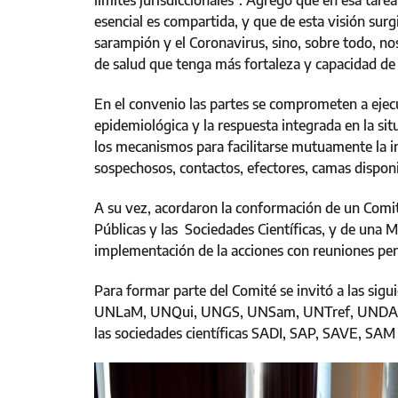
límites jurisdiccionales”. Agregó que en esa ta
esencial es compartida, y que de esta visión surgi
sarampión y el Coronavirus, sino, sobre todo, no
de salud que tenga más fortaleza y capacidad de c
En el convenio las partes se comprometen a ejecu
epidemiológica y la respuesta integrada en la sit
los mecanismos para facilitarse mutuamente la i
sospechosos, contactos, efectores, camas disponi
A su vez, acordaron la conformación de un Comit
Públicas y las Sociedades Científicas, y de una M
implementación de la acciones con reuniones per
Para formar parte del Comité se invitó a las s
UNLaM, UNQui, UNGS, UNSam, UNTref, UNDAv, U
las sociedades científicas SADI, SAP, SAVE, S