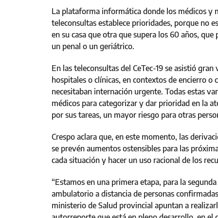
La plataforma informática donde los médicos y m
teleconsultas establece prioridades, porque no 
en su casa que otra que supera los 60 años, que 
un penal o un geriátrico.
En las teleconsultas del CeTec-19 se asistió gran
hospitales o clínicas, en contextos de encierro o
necesitaban internación urgente. Todas estas var
médicos para categorizar y dar prioridad en la 
por sus tareas, un mayor riesgo para otras perso
Crespo aclara que, en este momento, las derivaci
se prevén aumentos ostensibles para las próxima
cada situación y hacer un uso racional de los recu
“Estamos en una primera etapa, para la segunda f
ambulatorio a distancia de personas confirmadas s
ministerio de Salud provincial apuntan a realizar
autorreporte que está en pleno desarrollo, en el q