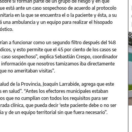
 sobre si forman parte de un grupo de riesgo y en qué
 que está ante un caso sospechoso de acuerdo al protocolo
nitaria en la que se encuentra el o la paciente y ésta, a su
ará una ambulancia y un equipo para realizar el hisopado
óstico.
rían a funcionar como un segundo filtro después del 148
icos, y esto permite que el 45 por ciento de los casos se
 caso sospechoso”, explica Sebastián Crespo, coordinador
la información que nosotros tamizamos iba directamente
 que no ameritaban visitas”.
Salud de la Provincia, Joaquín Larrabide, agrega que este
os en salud”. “Antes los efectores municipales estaban
os que no cumplían con todos los requisitos para ser
da clínica, que pueda decir ‘este paciente debe o no ser
 y de un equipo territorial sin que fuera necesario”.