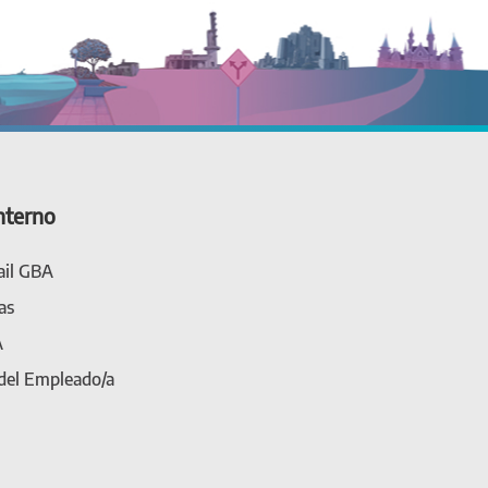
nterno
il GBA
as
A
 del Empleado/a