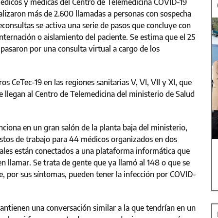
médicos y médicas del Centro de Telemedicina COVID-19
ealizaron más de 2.600 llamadas a personas con sospecha
leconsultas se activa una serie de pasos que concluye con
 internación o aislamiento del paciente. Se estima que el 25
 pasaron por una consulta virtual a cargo de los
ros CeTec-19 en las regiones sanitarias V, VI, VII y XI, que
e llegan al Centro de Telemedicina del ministerio de Salud
ciona en un gran salón de la planta baja del ministerio,
uestos de trabajo para 44 médicos organizados en dos
onales están conectados a una plataforma informática que
ben llamar. Se trata de gente que ya llamó al 148 o que se
ue, por sus síntomas, pueden tener la infección por COVID-
antienen una conversación similar a la que tendrían en un