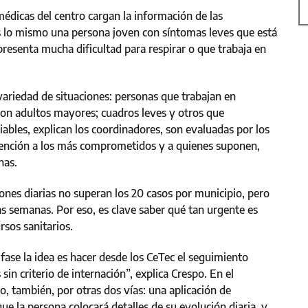
édicas del centro cargan la información de las
es lo mismo una persona joven con síntomas leves que está
presenta mucha dificultad para respirar o que trabaja en
 variedad de situaciones: personas que trabajan en
 con adultos mayores; cuadros leves y otros que
iables, explican los coordinadores, son evaluadas por los
atención a los más comprometidos y a quienes suponen,
nas.
ones diarias no superan los 20 casos por municipio, pero
s semanas. Por eso, es clave saber qué tan urgente es
rsos sanitarios.
ase la idea es hacer desde los CeTec el seguimiento
in criterio de internación”, explica Crespo. En el
lo, también, por otras dos vías: una aplicación de
ue la persona colocará detalles de su evolución diaria, y