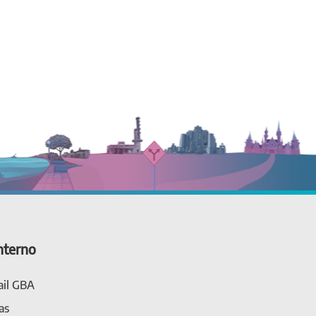
nterno
il GBA
as