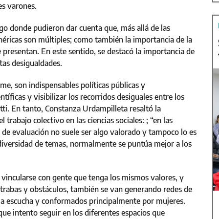
es varones.
ogo donde pudieron dar cuenta que, más allá de las
enéricas son múltiples; como también la importancia de la
e presentan. En este sentido, se destacó la importancia de
tas desigualdades.
ome, son indispensables políticas públicas y
tíficas y visibilizar los recorridos desiguales entre los
ti. En tanto, Constanza Urdampilleta resaltó la
rabajo colectivo en las ciencias sociales: ; “en las
s de evaluación no suele ser algo valorado y tampoco lo es
 la diversidad de temas, normalmente se puntúa mejor a los
e vincularse con gente que tenga los mismos valores, y
r trabas y obstáculos, también se van generando redes de
la escucha y conformados principalmente por mujeres.
que intento seguir en los diferentes espacios que