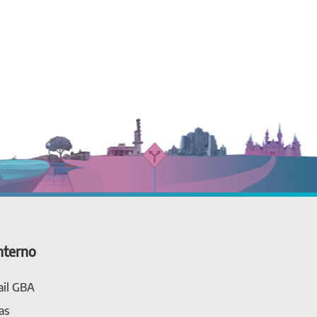
nterno
il GBA
as