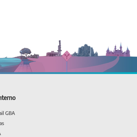
nterno
il GBA
as
A