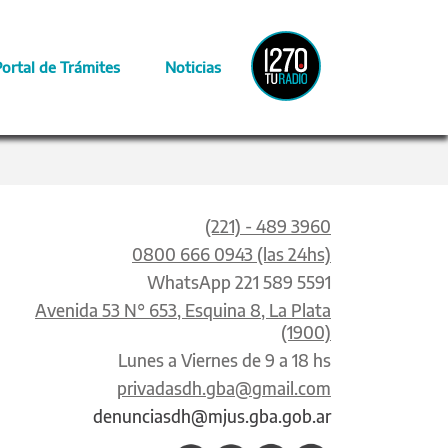
Radio
Portal de Trámites
Noticias
Provincia
(221) - 489 3960
0800 666 0943 (las 24hs)
WhatsApp 221 589 5591
Avenida 53 N° 653, Esquina 8, La Plata
(1900)
Lunes a Viernes de 9 a 18 hs
privadasdh.gba@gmail.com
denunciasdh@mjus.gba.gob.ar