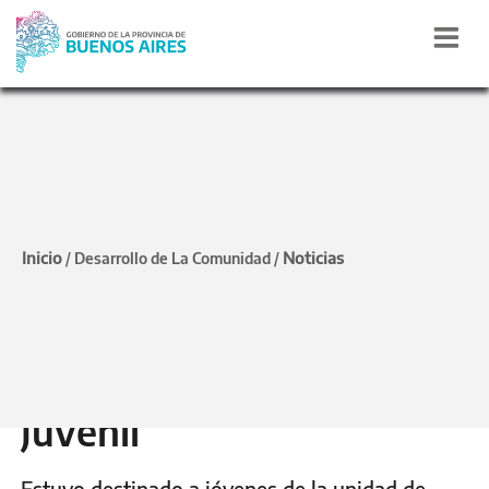
Registro de las personas
Operativo de
Inicio
Noticias
/
Desarrollo de La Comunidad
/
documentación en
Centros de
Responsabilidad Penal
Juvenil