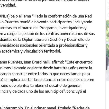
iversidad.
UNLa) bajo el lema “Hacia la conformación de una Red
mbio Puentes reunió a noventa participantes, incluyendo
arreras en el marco del Programa, investigadores y
n a cargo la gestión de los centros universitarios de sus
udiantes de la Diplomatura en Gestión y Desarrollo de
niversidades nacionales orientada a profesionalizar y
 académica y vinculación territorial.
grama Puentes, Juan Brardinelli, afirmó: “Este encuentro
enimos llevando adelante desde hace tres años entre la
uscando construir entre todos lo que necesitamos para
ólo implica acortar las distancias entre quienes quieren
s, sino que plantea también el desafío de generar
vincia y de cada uno de los municipios”, concluyó el
e intercambio. En el primer panel, titulado “Redes de