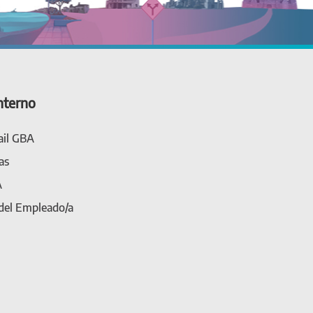
nterno
il GBA
as
A
 del Empleado/a