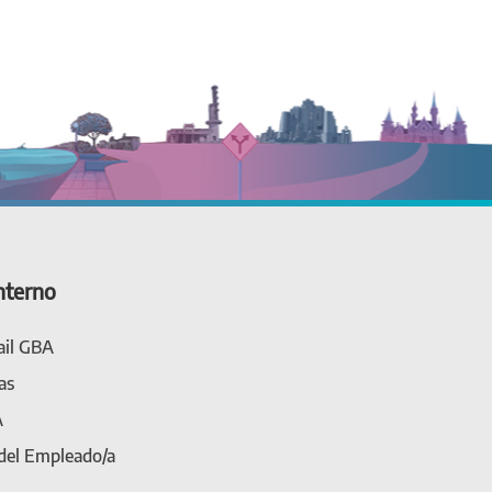
nterno
il GBA
as
A
 del Empleado/a