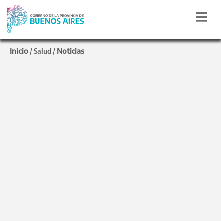
Inicio
Noticias
/
Salud
/
En la Escuela de Gobierno
Gollan y Díaz
presentaron la Guía de
Implementación del
Parto Respetado
Está dirigida a los equipos de Salud y hace eje
en la persona gestante y sus derechos. El