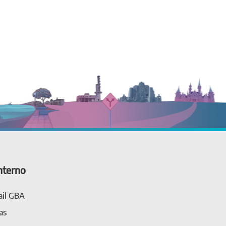
nterno
il GBA
as