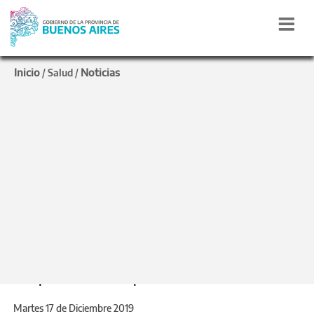
Inicio
Noticias
/
Salud
/
A un año del incendio,
Kreplak recorrió el
hospital “Oñativia” de
Almirante Brown
Inspeccionó las obras inconclusas y se
comprometió a recuperar las áereas dañadas.
Martes 17 de Diciembre 2019