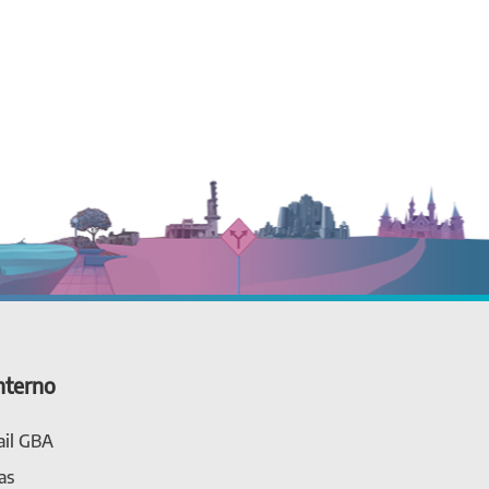
nterno
il GBA
as