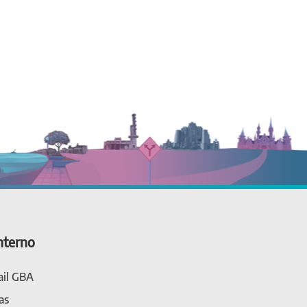
nterno
il GBA
as