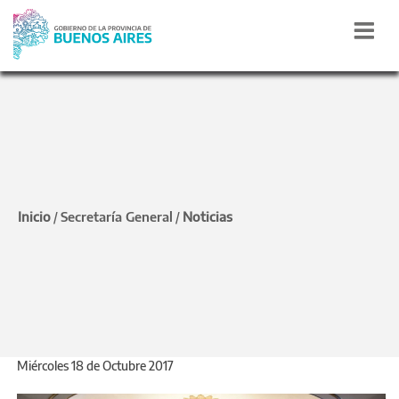
La Provincia inauguró un
nuevo Modelo de
Inicio
Secretaría General
Noticias
/
/
Naciones Unidas con
alumnos secundarios de
todo el país
Miércoles 18 de Octubre 2017