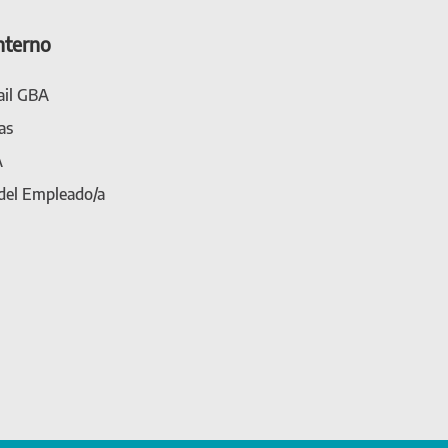
nterno
il GBA
as
A
 del Empleado/a