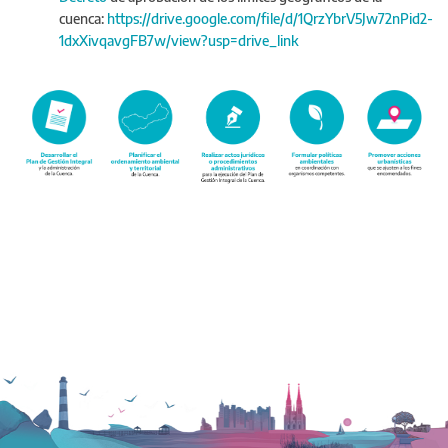
cuenca:
https://drive.google.com/file/d/1QrzYbrV5Jw72nPid2-
1dxXivqavgFB7w/view?usp=drive_link