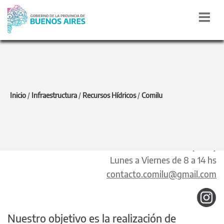
COMILU
Inicio
/
Infraestructura
/
Recursos Hídricos
/
Comilu
Calle 5 N° 366 e/ 39 y 40, Piso 10°, Oficina 1 - La
Plata(1900)
Lunes a Viernes de 8 a 14 hs
contacto.comilu@gmail.com
Nuestro objetivo es la realización de