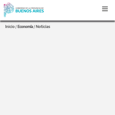
Inicio
Noticias
/
Economía
/
Noticias de Economía
INCREMENTO INTERANUAL
La industria manufacturera en la Provincia creció
19,8% en el primer cuatrimestre