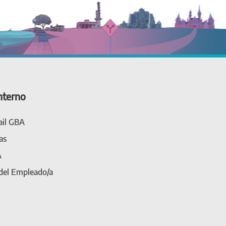
nterno
il GBA
as
A
 del Empleado/a