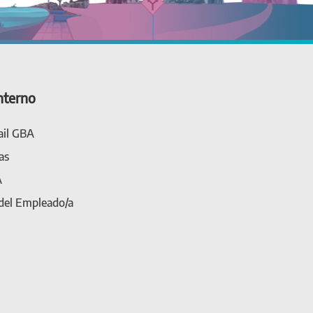
nterno
il GBA
as
A
 del Empleado/a