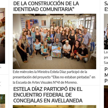
DE LA CONSTRUCCIÓN DE LA
S
IDENTIDAD COMUNITARIA”
E
La Ministra Estela Díaz se reunió con Ariel Basteiro,
pr
Sa
P
Este miércoles la Ministra Estela Díaz participó de la
M
presentación del proyecto "Ellas no estaban pintadas” en
P
la Escuela de Artes Visuales N°41 de Moreno.
E
ESTELA DÍAZ PARTICIPÓ EN EL
ENCUENTRO FEDERAL DE
CONCEJALAS EN AVELLANEDA