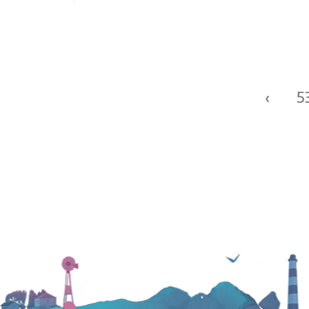
Páginas
‹
5