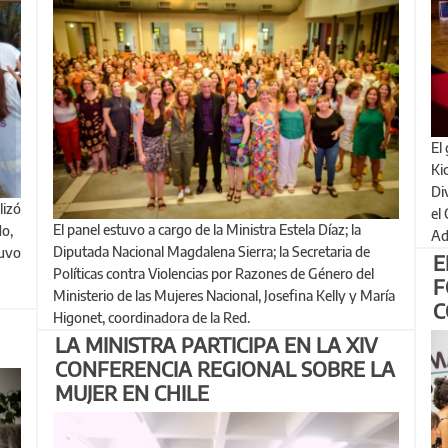
El gobernador de la provincia de Buenos Aires, Axel
Kic
Di
el
El panel estuvo a cargo de la Ministra Estela Díaz; la
do,
Ad
Diputada Nacional Magdalena Sierra; la Secretaria de
tuvo
E
Políticas contra Violencias por Razones de Género del
F
Ministerio de las Mujeres Nacional, Josefina Kelly y María
C
Higonet, coordinadora de la Red.
LA MINISTRA PARTICIPA EN LA XIV
CONFERENCIA REGIONAL SOBRE LA
MUJER EN CHILE