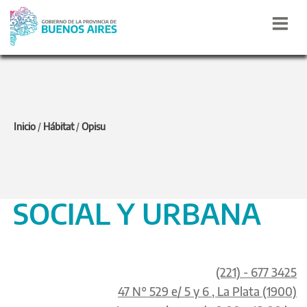
ORGANISMO
Inicio
/
Hábitat
/
Opisu
PROVINCIAL DE
INTEGRACIÓN
SOCIAL Y URBANA
(221) - 677 3425
47 N° 529 e/ 5 y 6 , La Plata (1900)