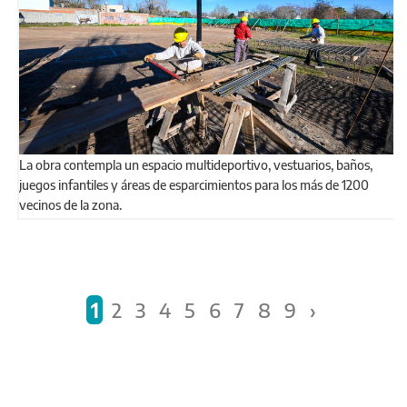
La obra contempla un espacio multideportivo, vestuarios, baños,
juegos infantiles y áreas de esparcimientos para los más de 1200
vecinos de la zona.
Páginas
1
2
3
4
5
6
7
8
9
›