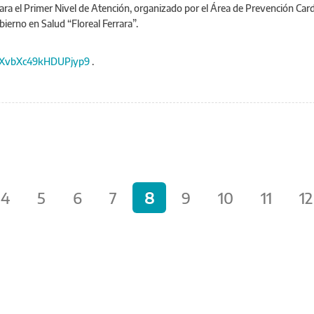
para el Primer Nivel de Atención, organizado por el Área de Prevención Car
ierno en Salud “Floreal Ferrara”.
e/YXvbXc49kHDUPjyp9
.
4
5
6
7
8
9
10
11
12