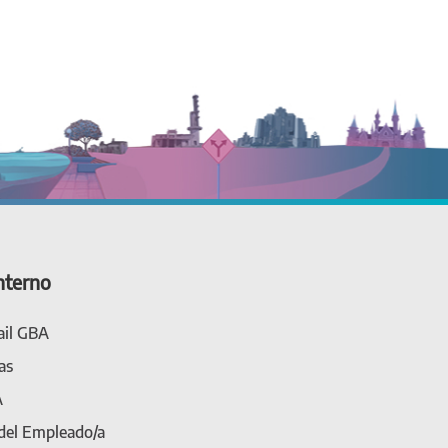
nterno
il GBA
as
A
 del Empleado/a