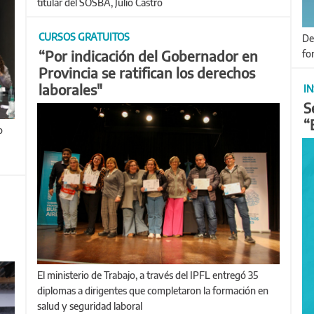
titular del SOSBA, Julio Castro
CURSOS GRATUITOS
Defender la educación pública es defender el acceso a la
“Por indicación del Gobernador en
fo
Provincia se ratifican los derechos
laborales"
I
S
“
El ministerio de Trabajo, a través del IPFL entregó 35
diplomas a dirigentes que completaron la formación en
salud y seguridad laboral