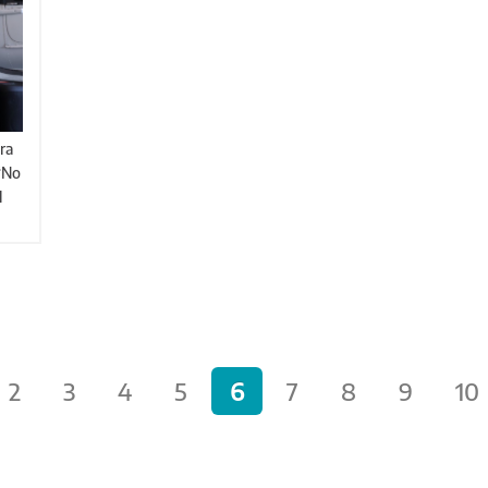
 “No
l
2
3
4
5
6
7
8
9
10