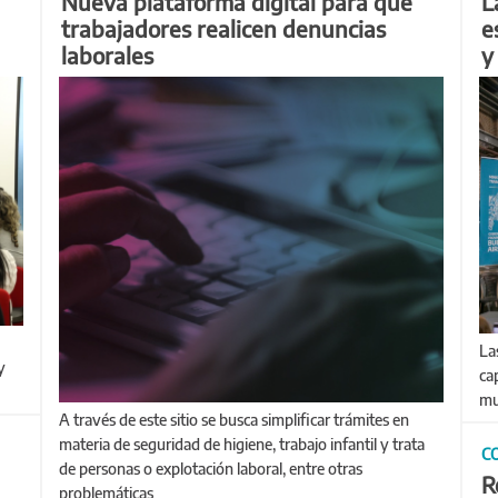
Nueva plataforma digital para que
L
trabajadores realicen denuncias
e
laborales
y
Las y los estudiantes presentaron los resultados de su
y
ca
mu
A través de este sitio se busca simplificar trámites en
materia de seguridad de higiene, trabajo infantil y trata
C
de personas o explotación laboral, entre otras
R
problemáticas