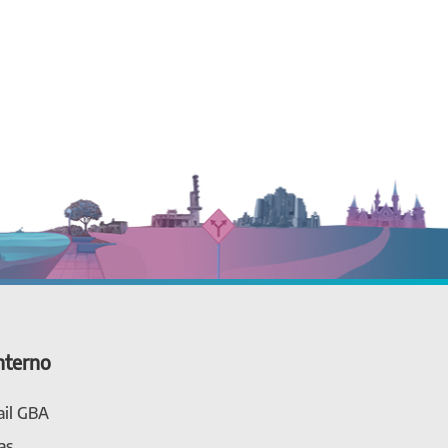
nterno
il GBA
as