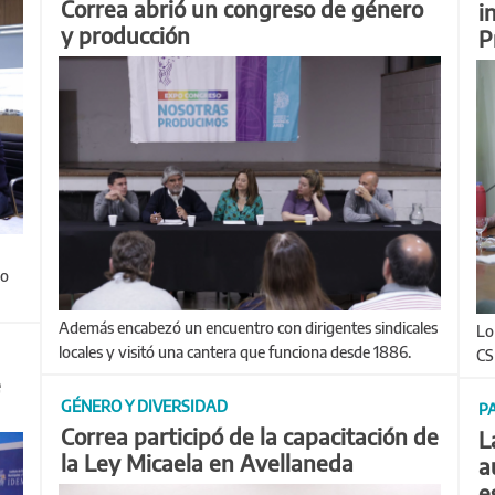
Correa abrió un congreso de género
i
y producción
P
go
Además encabezó un encuentro con dirigentes sindicales
Lo dijo en el 6° Encuentro de Secretarios Generales de
locales y visitó una cantera que funciona desde 1886.
CS
e
GÉNERO Y DIVERSIDAD
PA
Correa participó de la capacitación de
L
la Ley Micaela en Avellaneda
a
e