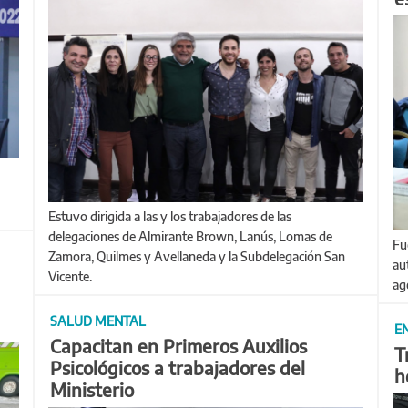
Estuvo dirigida a las y los trabajadores de las
delegaciones de Almirante Brown, Lanús, Lomas de
Fue durante una reunión que mantuvo esta mañana con
Zamora, Quilmes y Avellaneda y la Subdelegación San
au
Vicente.
ag
SALUD MENTAL
E
Capacitan en Primeros Auxilios
T
Psicológicos a trabajadores del
h
Ministerio