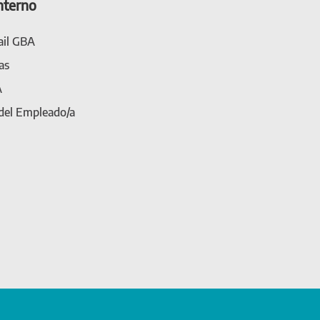
nterno
il GBA
as
A
 del Empleado/a