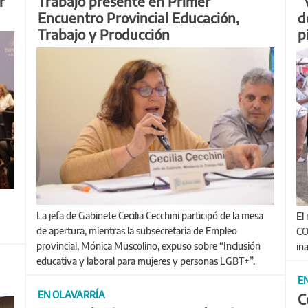
r
Trabajo presente en Primer
“
Encuentro Provincial Educación,
d
Trabajo y Producción
p
La jefa de Gabinete Cecilia Cecchini participó de la mesa
El ministro Walter Correa asistió a una actividad de la
de apertura, mientras la subsecretaria de Empleo
CO
provincial, Mónica Muscolino, expuso sobre “Inclusión
in
educativa y laboral para mujeres y personas LGBT+”.
E
EN OLAVARRÍA
C