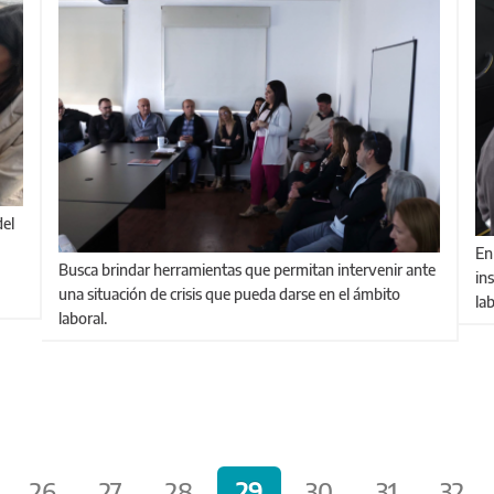
En el inicio del fin de semana largo, inspectoras e
Busca brindar herramientas que permitan intervenir ante
in
una situación de crisis que pueda darse en el ámbito
la
laboral.
26
27
28
29
30
31
32