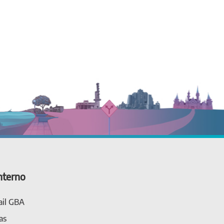
nterno
il GBA
as