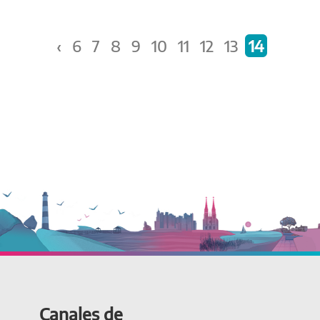
‹
6
7
8
9
10
11
12
13
14
Canales de