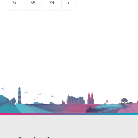
37
38
39
›