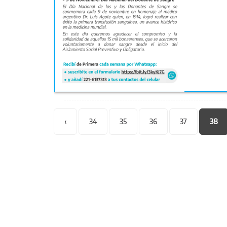
Páginas
‹
34
35
36
37
38