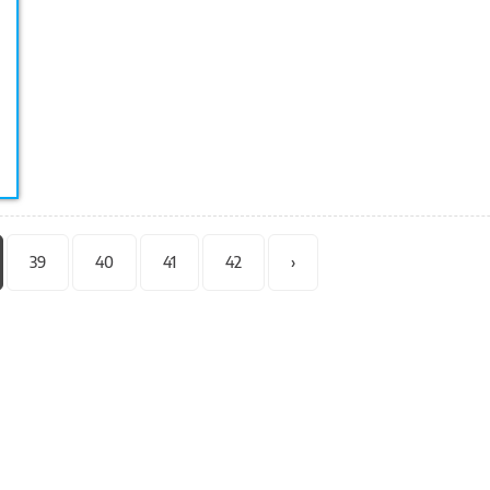
39
40
41
42
›