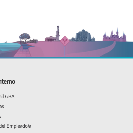
nterno
il GBA
as
A
 del Empleado/a