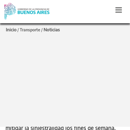
Inicio
Noticias
/
Transporte
/
Control vial
La Provincia realizó
operativos para erradicar
picadas ilegales
La Subsecretaría de Transporte realizó controles
junto a Policía de la Provincia y la Agencia
Nacional de Seguridad Vial con el objetivo de
mitigar la siniestralidad los fines de semana.