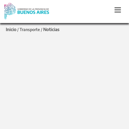
Inicio
Noticias
/
Transporte
/
PROVINCIA
Marinucci: "120
municipios bonaerenses
ya cuentan con
alcoholímetros"
El programa Alcohol Cero se fortalece con
entrega de equipamiento homologado,