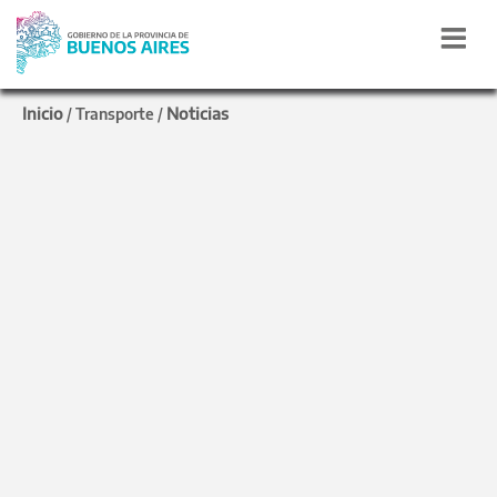
Inicio
Noticias
/
Transporte
/
TRANSPORTE Y SEGURIDAD VIAL
PLM y alcoholímetros,
los ejes de D’Onofrio en
su visita a Luján
El Ministro de Transporte de la Provincia visitó
Luján y entregó Pases Libres Multimodales a
más de 300 personas. Además, se avanzó con el
plan de seguridad vial y con alcoholímetros.