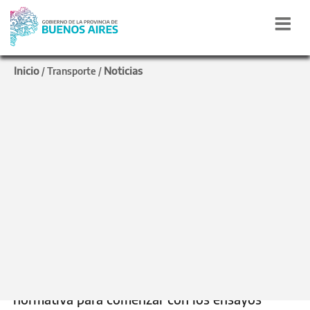
Inicio
Noticias
/
Transporte
/
ENERGÍA RENOVABLE
Transporte impulsa el
desarrollo de unidades
sustentables en la
Provincia
Se realizó una reunión en la que se abordó la
normativa para comenzar con los ensayos