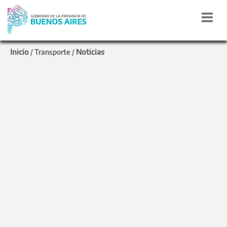
Inicio
Noticias
/
Transporte
/
SEMANA SANTA
Transporte intensificó
los operativos de
alcoholemia y
fiscalización
Los controles se situaron en diversos distritos
bonaerenses durante la primera semana del mes