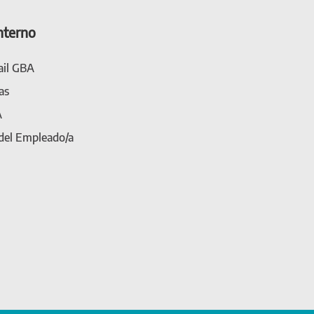
nterno
il GBA
as
A
 del Empleado/a