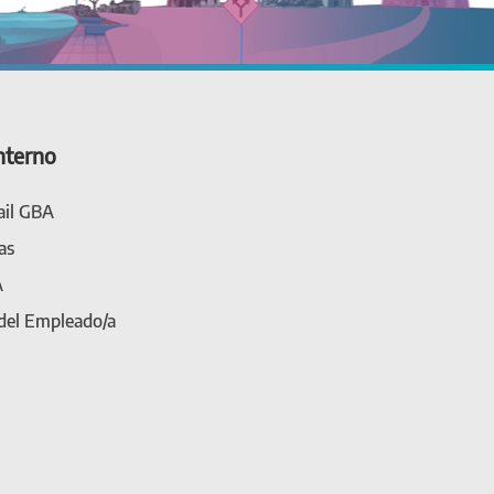
nterno
il GBA
as
A
 del Empleado/a