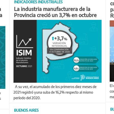
INDICADORES INDUSTRIALES
c
n
La industria manufacturera de la
p
ia
Provincia creció un 3,7% en octubre
R
El crédito, establecido para su devolución en 20 años,
A su vez, el acumulado de los primeros diez meses de
co
2021 registró yuna suba de 16,2% respecto al mismo
me
período del 2020.
s
B
BUENOS AIRES