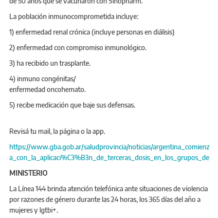
de 50 años que se vacunaron con Sinopharm.
La población inmunocomprometida incluye:
1) enfermedad renal crónica (incluye personas en diálisis)
2) enfermedad con compromiso inmunológico.
3) ha recibido un trasplante.
4) inmuno congénitas/
enfermedad oncohemato.
5) recibe medicación que baje sus defensas.
Revisá tu mail, la página o la app.
https://www.gba.gob.ar/saludprovincia/noticias/argentina_comienz
a_con_la_aplicaci%C3%B3n_de_terceras_dosis_en_los_grupos_de
MINISTERIO
La Línea 144 brinda atención telefónica ante situaciones de violencia
por razones de género durante las 24 horas, los 365 días del año a
mujeres y lgtbi+.